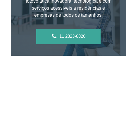
fotovoltaica inovadora, tecnológica e com
serviços acessíveis a residências e
empresas de todos os tamanhos.
11 2323-8820